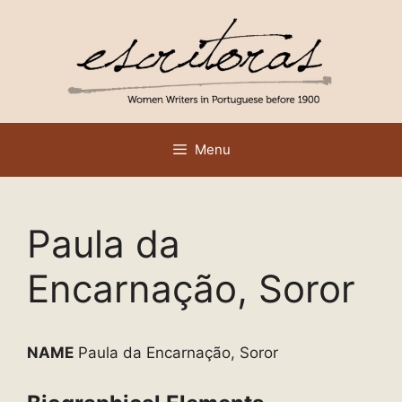
Skip
to
content
Menu
Paula da
Encarnação, Soror
NAME
Paula da Encarnação, Soror