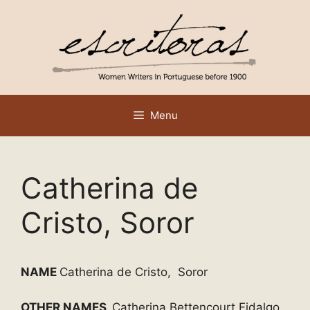
Skip
to
content
Menu
Catherina de
Cristo, Soror
NAME
Catherina de Cristo, Soror
OTHER NAMES
Catherina Bettencourt Fidalgo