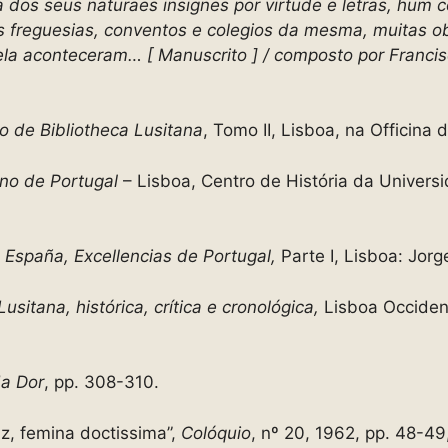
dos seus naturaes insignes por virtude e letras, hum
 freguesias, conventos e colegios da mesma, muitas o
ela aconteceram… [ Manuscrito ] / composto por Franci
 de Bibliotheca Lusitana
, Tomo II, Lisboa, na Officina
no de Portugal
– Lisboa, Centro de História da Universi
 España, Excellencias de Portugal,
Parte I, Lisboa: Jorg
Lusitana,
histórica, crítica e cronológica,
Lisboa Occident
da Dor
, pp. 308-310.
, femina doctissima”,
Colóquio
, nº 20, 1962, pp. 48-49