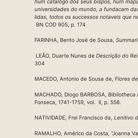
hum catalogo dos seus bispos, hum mapa 
universidades do mundo, a fundacam das
lidas, todos os successos notaveis que n
BN COD 905, p. 174
FARINHA, Bento José de Sousa,
Summario
LEÃO, Duarte Nunes de
Descrição do Rei
304
MACEDO, Antonio de Sousa de,
Flores de
MACHADO, Diogo BARBOSA,
Bibliotheca
Fonseca, 1741-1759
,
vol. II, p. 558.
NATIVIDADE, Frei Francisco da,
Lenitivo 
RAMALHO, Américo da Costa, “Joanna Vaz