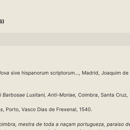
S)
 Nova
sive hispanorum scriptorum…
,
Madrid, Joaquim de I
ii Barbosae Lusitani, Anti-Moriae,
Coimbra, Santa Cruz, 
os
, Porto, Vasco Dias de Frexenal, 1540.
oimbra, mestra de toda a naçam portugueza, paraiso de 