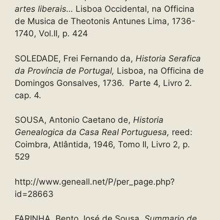
artes liberais…
Lisboa Occidental, na Officina
de Musica de Theotonis Antunes Lima, 1736-
1740, Vol.II, p. 424
SOLEDADE, Frei Fernando da,
Historia Serafica
da Província de Portugal,
Lisboa, na Officina de
Domingos Gonsalves, 1736. Parte 4, Livro 2.
cap. 4.
SOUSA, Antonio Caetano de,
Historia
Genealogica da Casa
Real Portuguesa,
reed:
Coimbra, Atlântida, 1946, Tomo II, Livro 2, p.
529
http://www.geneall.net/P/per_page.php?
id=28663
FARINHA, Bento José de Sousa,
Summario de