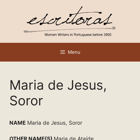
Skip
to
content
Menu
Maria de Jesus,
Soror
NAME
Maria de Jesus, Soror
OTHER NAME(S)
Maria de Ataíde