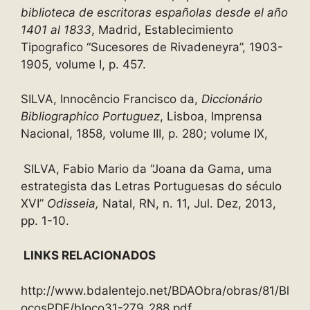
biblioteca de escritoras españolas desde el año
1401 al 1833
, Madrid, Establecimiento
Tipografico “Sucesores de Rivadeneyra”, 1903-
1905, volume I, p. 457.
SILVA, Innocêncio Francisco da,
Diccionário
Bibliographico Portuguez
, Lisboa, Imprensa
Nacional, 1858, volume III, p. 280; volume IX,
SILVA, Fabio Mario da “Joana da Gama, uma
estrategista das Letras Portuguesas do século
XVI”
Odisseia,
Natal, RN, n. 11, Jul. Dez, 2013,
pp. 1-10.
LINKS RELACIONADOS
http://www.bdalentejo.net/BDAObra/obras/81/Bl
ocosPDF/bloco31-279_288.pdf